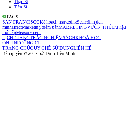
Thạc Sĩ
Tiến Sĩ
TAGS
SAN FRANCISCO
Kế hoạch marketing
Scale
dinh tien
minh
affect
Marketing điểm bán
MARKETING
VƯỜN THÚ
Dữ liệu
thứ cấp
Measurement
LỊCH GIẢNG
TRẮC NGHIỆM
SÁCH
KHOÁ HỌC
ONLINE
CÔNG CỤ
TRANG CHỦ
QUY CHẾ SỬ DỤNG
LIÊN HỆ
Bản quyền © 2017 bởi
Đinh Tiên Minh