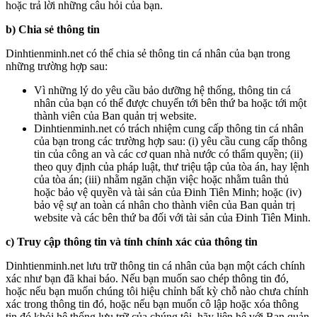
hoặc trả lời những câu hỏi của bạn.
b) Chia sẻ thông tin
Dinhtienminh.net có thể chia sẻ thông tin cá nhân của bạn trong
những trường hợp sau:
Vì những lý do yêu cầu bảo dưỡng hệ thống, thông tin cá
nhân của bạn có thể được chuyển tới bên thứ ba hoặc tới một
thành viên của Ban quản trị website.
Dinhtienminh.net có trách nhiệm cung cấp thông tin cá nhân
của bạn trong các trường hợp sau: (i) yêu cầu cung cấp thông
tin của công an và các cơ quan nhà nước có thẩm quyền; (ii)
theo quy định của pháp luật, thư triệu tập của tòa án, hay lệnh
của tòa án; (iii) nhằm ngăn chặn việc hoặc nhằm tuân thủ
hoặc bảo vệ quyền và tài sản của Đinh Tiên Minh; hoặc (iv)
bảo vệ sự an toàn cá nhân cho thành viên của Ban quản trị
website và các bên thứ ba đối với tài sản của Đinh Tiên Minh.
c) Truy cập thông tin và tính chính xác của thông tin
Dinhtienminh.net lưu trữ thông tin cá nhân của bạn một cách chính
xác như bạn đã khai báo. Nếu bạn muốn sao chép thông tin đó,
hoặc nếu bạn muốn chúng tôi hiệu chỉnh bất kỳ chỗ nào chưa chính
xác trong thông tin đó, hoặc nếu bạn muốn cô lập hoặc xóa thông
tin đó khỏi hệ thống lưu trữ của chúng tôi, hãy liên hệ với Ban quản