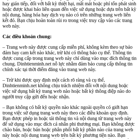
hay gián tiếp, đối với bất kỳ thiệt hại, mất mát hoặc phí tổn phát sinh
hoặc được khai báo liên quan đến việc sử dụng hoặc dựa trên bất kỳ
nội dung, hàng hóa hay dịch vụ nào có trên những trang web liên
kết đó. Bạn chịu hoàn toàn rủi ro trong việc truy cập vào các trang
web này.
Các điều khoản chung:
– Trang web này được cung cấp miễn phí, không kèm theo sự bảo
đảm hay cam kết nào khác, trừ khi có thông báo cụ thể. Thông tin
được cung cấp trong trang web này chỉ dùng vào mục đích thông tin
chung. Dinhtienminh.net nỗ lực nhằm đảm bảo cung cấp thông tin
chính xác tại thời điểm đăng vào trang web này.
– Trừ khi được quy định một cách rõ ràng và cụ thể,
Dinhtienminh.net không chịu trách nhiệm đối với nội dung hoặc
việc sử dụng bất kỳ trang web nào hoặc bất kỳ thông điệp nào do
người truy cập gửi đến hoặc nhận.
– Bạn không có bất kỳ quyền nào khác ngoài quyền có giới hạn
trong việc sử dụng trang web này theo các điều khoản quy định.
Bạn được phép in hoặc tải thông tin và nội dung từ trang web này
để sử dụng vào mục đích cá nhân phi thương mại. Bạn không được
chào bán, hoặc bán hoặc phân phối bất kỳ phần nào của trang web
này hoặc nội dung trang web trên bất kỳ phương tiện nào. Bạn