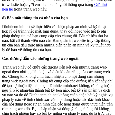
trị website hoặc gửi email cho chúng tôi thông qua trang
Gửi thư
liên hệ
trong trang web này.
d) Bảo mật thông tin cá nhân của bạn
Dinhtienminh.net sẽ thực hiện các biện pháp an ninh và kỹ thuật
hợp lý để tránh việc mất, lạm dụng, thay đổi hoặc việc tiết lộ phi
pháp thông tin mà bạn cung cấp cho chúng tôi. Bất cứ bên thứ ba
nào, bất cứ thành viên nào của Ban quản trị website truy cập thông
tin của bạn đều thực hiện những biện pháp an ninh và kỹ thuật hợp
lý để bảo vệ thông tin của bạn.
Các đường dẫn vào những trang web ngoài:
Trang web này có chứa các đường liên kết đến những trang web
ngoài theo những điều kiện và điều khoản riêng của các trang web
đó. Chúng tôi không chịu trách nhiệm cho nội dung của những
trang web ngoài này. Chúng tôi cung cấp các đường liên kết này chỉ
để tạo sự thuận tiện cho bạn. Dinhtienminh.net không, rõ ràng hoặc
ngụ ý, xác nhận/tán thành bất kỳ bên nào, bất kỳ sản phẩm và dịch
vụ nào và do đó Dinhtienminh.net không chấp nhận bất kỳ nghĩa vụ
pháp lý nào về tính chính xác của nội dung hoặc các đặc tính khác
của nội dung hoặc sự an ninh của các hoạt động được thực hiện trên
các trang web đó. Bạn chấp nhận và đồng ý rằng chúng tôi không
chịu trách nhiệm hay có bất kỳ nghĩa vụ pháp lý nào, dù là trực tiếp