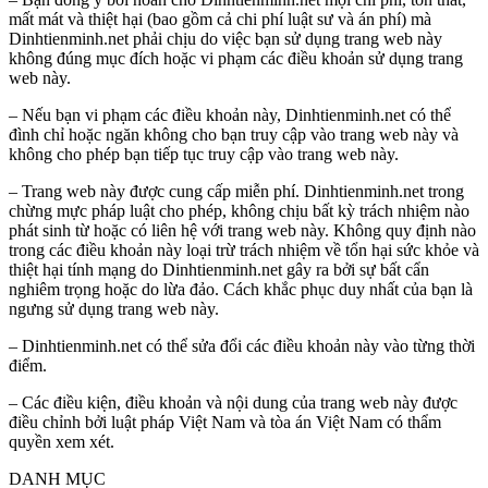
mất mát và thiệt hại (bao gồm cả chi phí luật sư và án phí) mà
Dinhtienminh.net phải chịu do việc bạn sử dụng trang web này
không đúng mục đích hoặc vi phạm các điều khoản sử dụng trang
web này.
– Nếu bạn vi phạm các điều khoản này, Dinhtienminh.net có thể
đình chỉ hoặc ngăn không cho bạn truy cập vào trang web này và
không cho phép bạn tiếp tục truy cập vào trang web này.
– Trang web này được cung cấp miễn phí. Dinhtienminh.net trong
chừng mực pháp luật cho phép, không chịu bất kỳ trách nhiệm nào
phát sinh từ hoặc có liên hệ với trang web này. Không quy định nào
trong các điều khoản này loại trừ trách nhiệm về tổn hại sức khỏe và
thiệt hại tính mạng do Dinhtienminh.net gây ra bởi sự bất cẩn
nghiêm trọng hoặc do lừa đảo. Cách khắc phục duy nhất của bạn là
ngưng sử dụng trang web này.
– Dinhtienminh.net có thể sửa đổi các điều khoản này vào từng thời
điểm.
– Các điều kiện, điều khoản và nội dung của trang web này được
điều chỉnh bởi luật pháp Việt Nam và tòa án Việt Nam có thẩm
quyền xem xét.
DANH MỤC