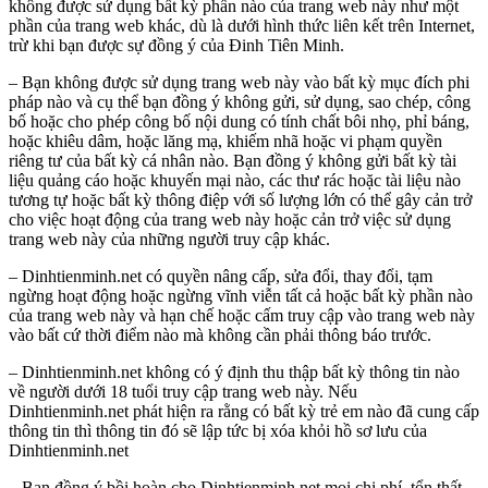
không được sử dụng bất kỳ phần nào của trang web này như một
phần của trang web khác, dù là dưới hình thức liên kết trên Internet,
trừ khi bạn được sự đồng ý của Đinh Tiên Minh.
– Bạn không được sử dụng trang web này vào bất kỳ mục đích phi
pháp nào và cụ thể bạn đồng ý không gửi, sử dụng, sao chép, công
bố hoặc cho phép công bố nội dung có tính chất bôi nhọ, phỉ báng,
hoặc khiêu dâm, hoặc lăng mạ, khiếm nhã hoặc vi phạm quyền
riêng tư của bất kỳ cá nhân nào. Bạn đồng ý không gửi bất kỳ tài
liệu quảng cáo hoặc khuyến mại nào, các thư rác hoặc tài liệu nào
tương tự hoặc bất kỳ thông điệp với số lượng lớn có thể gây cản trở
cho việc hoạt động của trang web này hoặc cản trở việc sử dụng
trang web này của những người truy cập khác.
– Dinhtienminh.net có quyền nâng cấp, sửa đổi, thay đổi, tạm
ngừng hoạt động hoặc ngừng vĩnh viễn tất cả hoặc bất kỳ phần nào
của trang web này và hạn chế hoặc cấm truy cập vào trang web này
vào bất cứ thời điểm nào mà không cần phải thông báo trước.
– Dinhtienminh.net không có ý định thu thập bất kỳ thông tin nào
về người dưới 18 tuổi truy cập trang web này. Nếu
Dinhtienminh.net phát hiện ra rằng có bất kỳ trẻ em nào đã cung cấp
thông tin thì thông tin đó sẽ lập tức bị xóa khỏi hồ sơ lưu của
Dinhtienminh.net
– Bạn đồng ý bồi hoàn cho Dinhtienminh.net mọi chi phí, tổn thất,