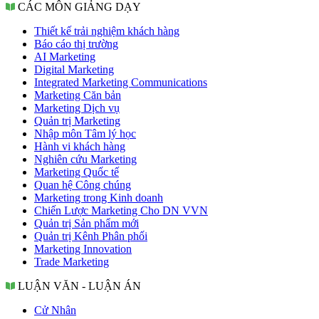
CÁC MÔN GIẢNG DẠY
Thiết kế trải nghiệm khách hàng
Báo cáo thị trường
AI Marketing
Digital Marketing
Integrated Marketing Communications
Marketing Căn bản
Marketing Dịch vụ
Quản trị Marketing
Nhập môn Tâm lý học
Hành vi khách hàng
Nghiên cứu Marketing
Marketing Quốc tế
Quan hệ Công chúng
Marketing trong Kinh doanh
Chiến Lược Marketing Cho DN VVN
Quản trị Sản phẩm mới
Quản trị Kênh Phân phối
Marketing Innovation
Trade Marketing
LUẬN VĂN - LUẬN ÁN
Cử Nhân