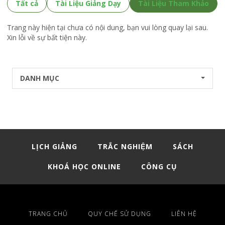
Tất cả
Tài Liệu Giảng Dạy
Tài Liệu Tham Khảo
Trang này hiện tại chưa có nội dung, bạn vui lòng quay lại sau.
Xin lỗi về sự bất tiện này.
DANH MỤC
LỊCH GIẢNG
TRẮC NGHIỆM
SÁCH
KHOÁ HỌC ONLINE
CÔNG CỤ
TRANG CHỦ
QUY CHẾ SỬ DỤNG
LIÊN HỆ