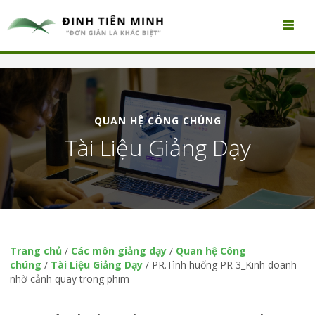
QUAN HỆ CÔNG CHÚNG
Tài Liệu Giảng Dạy
Trang chủ
/
Các môn giảng dạy
/
Quan hệ Công
chúng
/
Tài Liệu Giảng Dạy
/
PR.Tình huống PR 3_Kinh doanh
nhờ cảnh quay trong phim