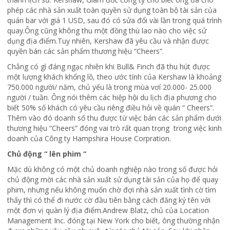
phép các nhà sản xuất toàn quyền sử dụng toàn bộ tài sản của
quán bar với giá 1 USD, sau đó có sửa đổi vài lần trong quá trình
quay.Ông cũng không thu một đồng thù lao nào cho việc sử
dụng địa điểm.Tuy nhiên, Kershaw đã yêu cầu và nhận được
quyền bán các sản phẩm thương hiệu “Cheers”.
Chẳng có gì đáng ngạc nhiên khi Bull& Finch đã thu hút được
một lượng khách khổng lồ, theo ước tính của Kershaw là khoảng
750.000 người/ năm, chủ yếu là trong mùa vơí 20.000- 25.000
người / tuần. Ông nói thêm các hiệp hội du lịch địa phương cho
biết 50% số khách có yêu cầu riêng điều hỏi về quán “ Cheers”.
Thêm vào đó doanh số thu được từ việc bán các sản phẩm dưới
thương hiệu “Cheers” đóng vai trò rất quan trọng trong việc kinh
doanh của Công ty Hampshira House Corpration.
Chủ động “ lên phim “
Mặc dù không có một chủ doanh nghiệp nào trong số được hỏi
chủ động mời các nhà sản xuất sử dụng tài sản của họ để quay
phim, nhưng nếu không muốn chờ đợi nhà sản xuất tình cờ tìm
thấy thì có thể đi nước cờ đầu tiên bằng cách đăng ký tên với
một đơn vị quàn lý địa điểm.Andrew Blatz, chủ của Location
Management Inc. đóng tại New York cho biết, ông thường nhận