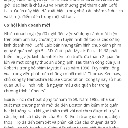
giới đặc biệt là châu Âu và Nhật thường ghé thăm quán Café
Lalo. Quán này hiện đã xuất hiện trong nhiều ấn phẩm về du lịch
và là một điểm đến trong một số tour.
Cơ hội kinh doanh mới
Nhiều doanh nghiệp đã nghĩ đến việc sử dụng cảnh xuất hiện
trên phim ảnh hay chương trình tuyền hình để tạo ra các cơ hội
kinh doanh mới. Café Lalo bán những tấm hình chụp cảnh phim
quay ở quán với giá 5 USD .Chủ quán Mystic Pizza thì đã phát
triển công việc kinh doanh khiếm tốn trước đó thành 2 quán ăn
lớn và một công ty thức ăn đông lạnh, sau thành công cùa Julia
Roberts trong bộ phim Mystic Pizza năm 1998. Tuy nhiên, ông
vua trong việc phát triển những cơ hội mới là Thomas Kershaw,
chủ công ty Hampshira House Corporation. Công ty này sở hưũ
quán Bull &Finch Pub, là nguyên mẫu cùa quán bar trong
chương trình “ Cheers”.
Buii & Finch đã hoạt động từ năm 1969. Năm 1982, nhà sản
xuất một chương trình mới đã đến Boston tìm kiếm một quán
bar lý tưởng. sau khi ghé thăm một vài nơi chưa được như yêu
cầu, họ tình cờ thấy tên của Bull & Finch trong danh mục điện
thoại. Họ đã đến xem xét và phần kết của câu chuyện đã trở
thành lịch sử. Kershaw, Giám đốc công ty cho biết ông đã cho