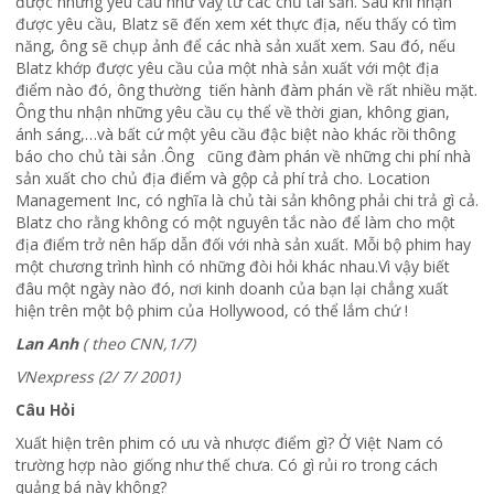
được những yêu cầu như vâỵ từ các chủ tài sản. Sau khi nhận
được yêu cầu, Blatz sẽ đến xem xét thực địa, nếu thấy có tìm
năng, ông sẽ chụp ảnh để các nhà sản xuất xem. Sau đó, nếu
Blatz khớp được yêu cầu của một nhà sản xuất với một địa
điểm nào đó, ông thường tiến hành đàm phán về rất nhiều mặt.
Ông thu nhận những yêu cầu cụ thể về thời gian, không gian,
ánh sáng,…và bất cứ một yêu cầu đậc biệt nào khác rồi thông
báo cho chủ tài sản .Ông cũng đàm phán về những chi phí nhà
sản xuất cho chủ địa điểm và gộp cả phí trả cho. Location
Management Inc, có nghĩa là chủ tài sản không phải chi trả gì cả.
Blatz cho rằng không có một nguyên tắc nào để làm cho một
địa điểm trở nên hấp dẫn đối với nhà sản xuất. Mỗi bộ phim hay
một chương trình hình có những đòi hỏi khác nhau.Vì vậy biết
đâu một ngày nào đó, nơi kinh doanh của bạn lại chẳng xuất
hiện trên một bộ phim của Hollywood, có thể lắm chứ !
Lan Anh
( theo CNN,1/7)
VNexpress (2/ 7/ 2001)
Câu Hỏi
Xuất hiện trên phim có ưu và nhược điểm gì? Ở Việt Nam có
trường hợp nào giống như thế chưa. Có gì rủi ro trong cách
quảng bá này không?