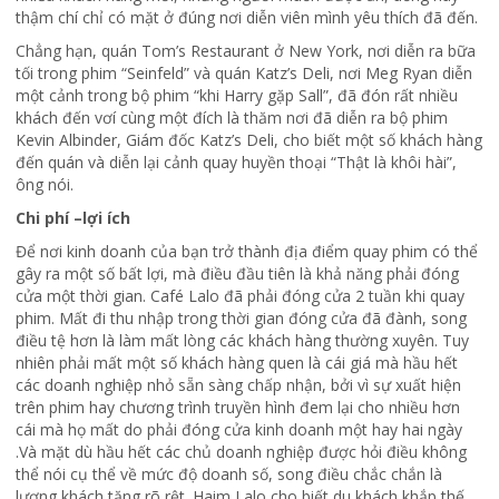
thậm chí chỉ có mặt ở đúng nơi diễn viên mình yêu thích đã đến.
Chẳng hạn, quán Tom’s Restaurant ở New York, nơi diễn ra bữa
tối trong phim “Seinfeld” và quán Katz’s Deli, nơi Meg Ryan diễn
một cảnh trong bộ phim “khi Harry gặp Sall”, đã đón rất nhiều
khách đến vơí cùng một đích là thăm nơi đã diễn ra bộ phim
Kevin Albinder, Giám đốc Katz’s Deli, cho biết một số khách hàng
đến quán và diễn lại cảnh quay huyền thoại “Thật là khôi hài”,
ông nói.
Chi phí –lợi ích
Để nơi kinh doanh của bạn trở thành địa điểm quay phim có thể
gây ra một số bất lợi, mà điều đầu tiên là khả năng phải đóng
cửa một thời gian. Café Lalo đã phải đóng cửa 2 tuần khi quay
phim. Mất đi thu nhập trong thời gian đóng cửa đã đành, song
điều tệ hơn là làm mất lòng các khách hàng thường xuyên. Tuy
nhiên phải mất một số khách hàng quen là cái giá mà hầu hết
các doanh nghiệp nhỏ sẵn sàng chấp nhận, bởi vì sự xuất hiện
trên phim hay chương trình truyền hình đem lại cho nhiều hơn
cái mà họ mất do phải đóng cửa kinh doanh một hay hai ngày
.Và mặt dù hầu hết các chủ doanh nghiệp được hỏi điều không
thể nói cụ thể về mức độ doanh số, song điều chắc chắn là
lượng khách tăng rõ rệt .Haim Lalo cho biết du khách khắp thế