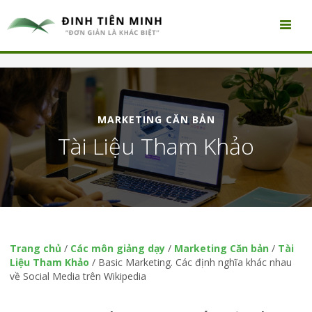
MARKETING CĂN BẢN
Tài Liệu Tham Khảo
Trang chủ
/
Các môn giảng dạy
/
Marketing Căn bản
/
Tài
Liệu Tham Khảo
/
Basic Marketing. Các định nghĩa khác nhau
về Social Media trên Wikipedia