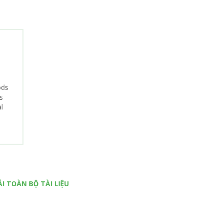
ods
s
l
ẢI TOÀN BỘ TÀI LIỆU