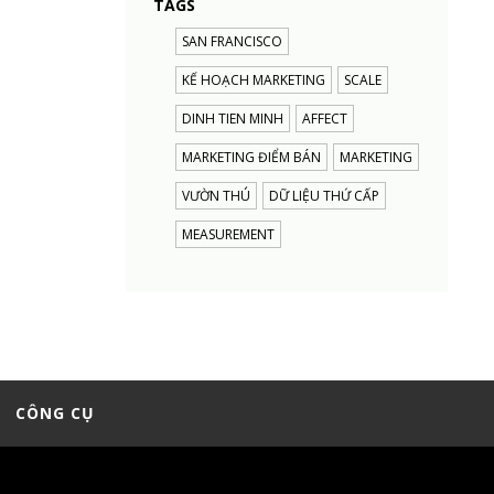
TAGS
SAN FRANCISCO
KẾ HOẠCH MARKETING
SCALE
DINH TIEN MINH
AFFECT
MARKETING ĐIỂM BÁN
MARKETING
VƯỜN THÚ
DỮ LIỆU THỨ CẤP
MEASUREMENT
CÔNG CỤ