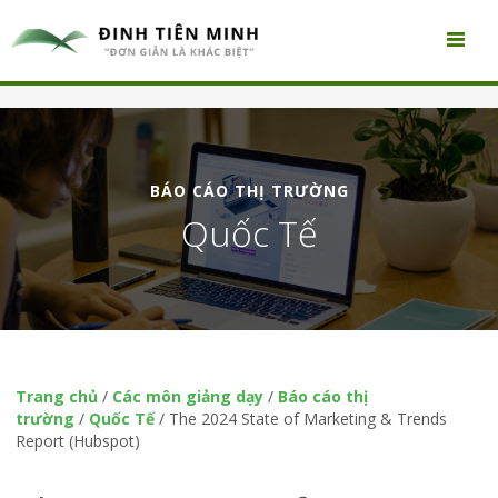
BÁO CÁO THỊ TRƯỜNG
Quốc Tế
Trang chủ
/
Các môn giảng dạy
/
Báo cáo thị
trường
/
Quốc Tế
/
The 2024 State of Marketing & Trends
Report (Hubspot)