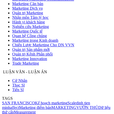
Marketing Căn bản
Marketing Dịch vụ
Quản trị Marketing
Nhập môn Tâm lý học
Hành vi khách hàng
Nghiên cứu Marketing
Marketing Quốc tế
Quan hệ Công chúng
Marketing trong Kinh doanh
Chiến Lược Marketing Cho DN VVN
Quản trị Sản phẩm mới
Quản trị Kênh Phân phối
Marketing Innovation
Trade Marketing
LUẬN VĂN - LUẬN ÁN
Cử Nhân
Thạc Sĩ
Tiến Sĩ
TAGS
SAN FRANCISCO
Kế hoạch marketing
Scale
dinh tien
minh
affect
Marketing điểm bán
MARKETING
VƯỜN THÚ
Dữ liệu
thứ cấp
Measurement