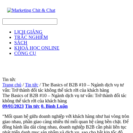
LỊCH GIẢNG
TRẮC NGHIỆM
SÁCH
KHOÁ HỌC ONLINE
CÔNG CỤ
Tin tức
Trang chủ
/
Tin tức
/
The Basics of B2B #10 – Ngành dịch vụ tư
vấn: Trở thành đối tác không thể tách rời của khách hàng
The Basics of B2B #10 – Ngành dịch vụ tư vấn: Trở thành đối tác
không thể tách rời của khách hàng
09/01/2023
Tin tức
0. Bình Luận
“Mối quan hệ giữa doanh nghiệp với khách hàng như hai vòng tròn
giao nhau, phần giao càng nhiều thì mối quan hệ càng bền chặt. Để
đồng hành lâu dài cùng nhau, doanh nghiệp B2B cần phải liên tục
phát triển danh mục sản phẩm và dịch vụ, sao cho bắt kịp tốc độ